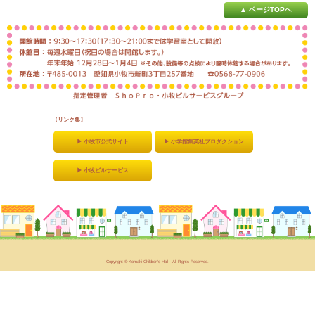
▲ ページTOPへ
【リンク集】
▶ 小牧市公式サイト
▶ 小学館集英社プロダクション
▶ 小牧ビルサービス
Copyright © Komaki Children‘s Hall All Rights Reserved.